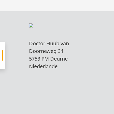
ÜBERSICHT
ÜBERSICHT
ROHRSCHELLEN
EQUIPMENT
ÜBERSICHT
ÜBERSICHT
Doctor Huub van
Doorneweg 34
5753 PM Deurne
Niederlande
ANGEBOT 