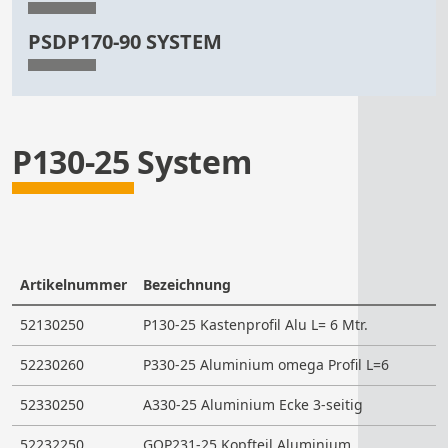
PSDP170-90 SYSTEM
P130-25 System
Artikelnummer
Bezeichnung
M
52130250
P130-25 Kastenprofil Alu L= 6 Mtr.
A
52230260
P330-25 Aluminium omega Profil L=6
A
52330250
A330-25 Aluminium Ecke 3-seitig
A
52232250
GOP231-25 Kopfteil Aluminium
A