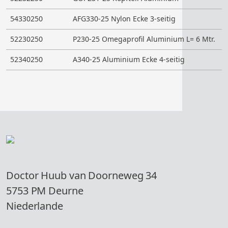
54330250
AFG330-25 Nylon Ecke 3-seitig
N
52230250
P230-25 Omegaprofil Aluminium L= 6 Mtr.
A
52340250
A340-25 Aluminium Ecke 4-seitig
A
Doctor Huub van Doorneweg 34
5753 PM Deurne
Niederlande