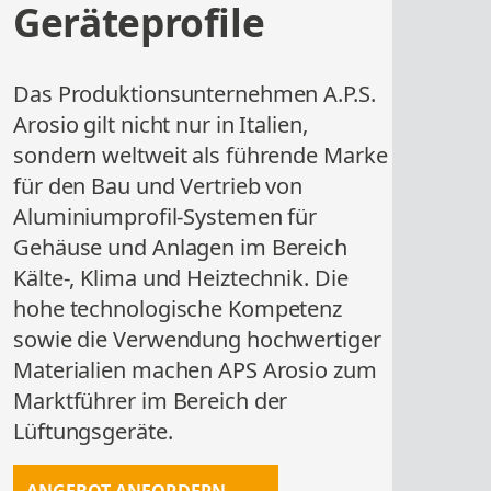
ÜBERSICHT
ÜBERSICHT
Geräteprofile
SELBSTBAUSÄTZE
ÜBERSICHT
ROHRSCHELLEN
ÜBERSICHT
EQUIPMENT
ANGEBOT ANFORDERN
Das Produktionsunternehmen A.P.S.
ÜBERSICHT
Arosio gilt nicht nur in Italien,
sondern weltweit als führende Marke
für den Bau und Vertrieb von
Aluminiumprofil-Systemen für
Gehäuse und Anlagen im Bereich
Kälte-, Klima und Heiztechnik. Die
hohe technologische Kompetenz
ANGEBOT ANFORDERN
sowie die Verwendung hochwertiger
Materialien machen APS Arosio zum
Marktführer im Bereich der
Lüftungsgeräte.
ANGEBOT ANFORDERN