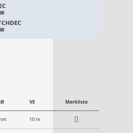
EC
TCHDEC
 Ø
VE
Merkliste
 mm
10 m