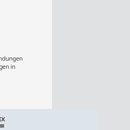
indungen
gen in
IX