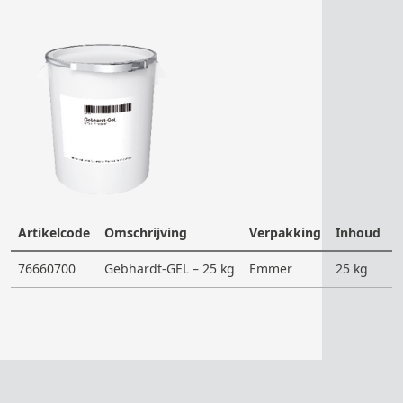
Artikelcode
Omschrijving
Verpakking
Inhoud
V
76660700
Gebhardt-GEL – 25 kg
Emmer
25 kg
1