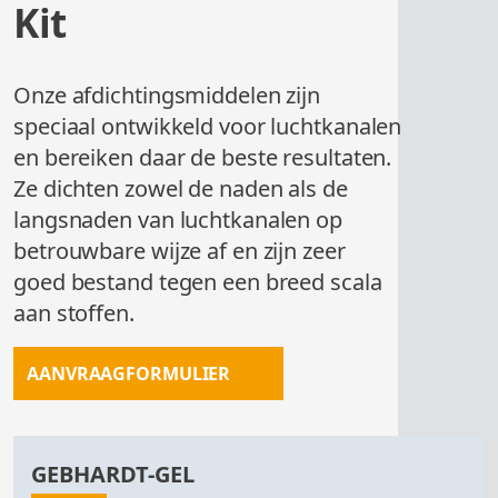
OVERZICHT
OVERZICHT
Kit
BEUGELS
MACHINES
OVERZICHT
AANVRAAG
Onze afdichtingsmiddelen zijn
OVERZICHT
speciaal ontwikkeld voor luchtkanalen
en bereiken daar de beste resultaten.
Ze dichten zowel de naden als de
langsnaden van luchtkanalen op
betrouwbare wijze af en zijn zeer
goed bestand tegen een breed scala
AANVRAAG
aan stoffen.
AANVRAAGFORMULIER
GEBHARDT-GEL