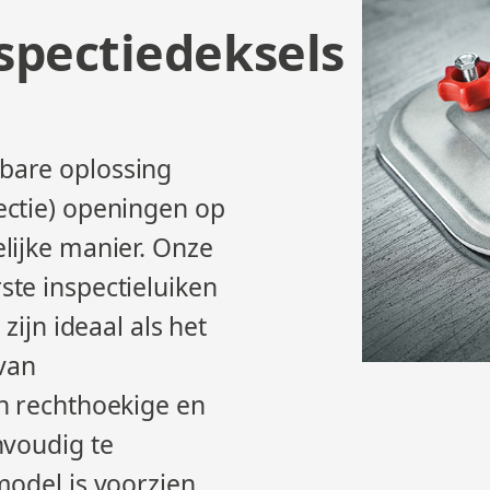
nspectiedeksels
bare oplossing
ectie) openingen op
lijke manier. Onze
te inspectieluiken
zijn ideaal als het
 van
n rechthoekige en
nvoudig te
model is voorzien