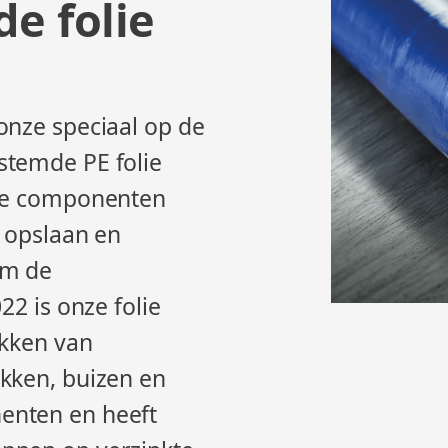
de folie
onze speciaal op de
stemde PE folie
jke componenten
l opslaan en
rm de
22 is onze folie
akken van
kken, buizen en
enten en heeft