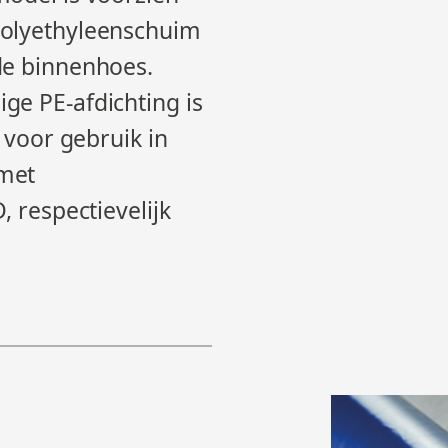
polyethyleenschuim
de binnenhoes.
ge PE-afdichting is
t voor gebruik in
met
, respectievelijk